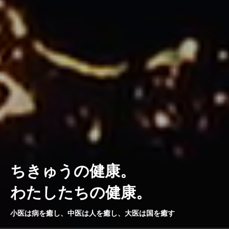
ち
き
ゅ
う
の
健
康
。
わ
た
し
た
ち
の
健
康
。
2025.10.07
小医は病を癒し、中医は人を癒し、大医は国を癒す
9/20（土）「胸キュン！GOMI拾い 2025」空の日＆国際ピースデー in 新宿＋オンライン活動報告