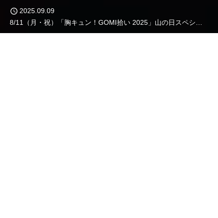
2025.09.09
8/11（月・祝）「胸キュン！GOMI拾い 2025」山の日スペシャル in 前橋＋オンライン
2025.09.09
ペ
Planetary-Health
7/21（月・祝）「胸キュン！GOMI拾い」海の日スペシャル in 高知＋オンライン
プラネタリーヘルス
2025.06.16
森川内科クリニックの森川理事長が参加しました。
地球の治療と、人間の治療が
2025.06.13
ふくおか耳鼻咽喉科の福岡院長が参加しました。
“＝” の時代へ
地球温暖化は、熱中症や感染症の増加、大気汚染による呼
吸器疾患、水質悪化による病気、さらにはメンタルヘルス
への影響を引き起こします。地球の保全と人間の健康が一
体化する共生が、これからさらに重要となる。